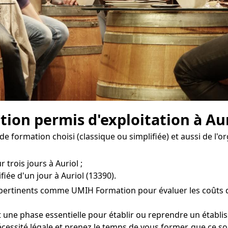
tion permis d'exploitation à Aur
de formation choisi (classique ou simplifiée) et aussi de l'
 trois jours à Auriol ;
iée d'un jour à Auriol (13390).
s pertinents comme UMIH Formation pour évaluer les coûts de
t une phase essentielle pour établir ou reprendre un établi
essité légale et prenez le temps de vous former, que ce soit