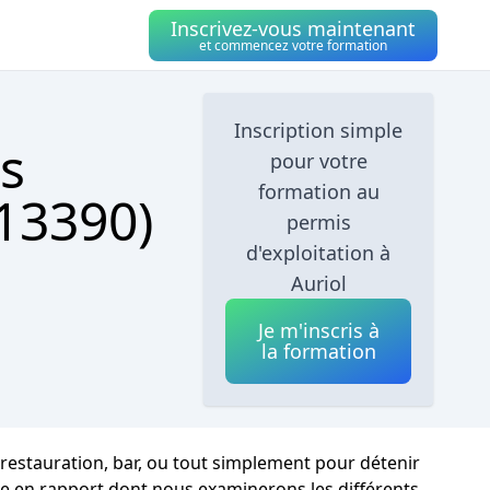
Inscrivez-vous maintenant
et commencez votre formation
Inscription simple
s
pour votre
formation au
(13390)
permis
d'exploitation à
Auriol
Je m'inscris à
la formation
e restauration, bar, ou tout simplement pour détenir
que en rapport dont nous examinerons les différents