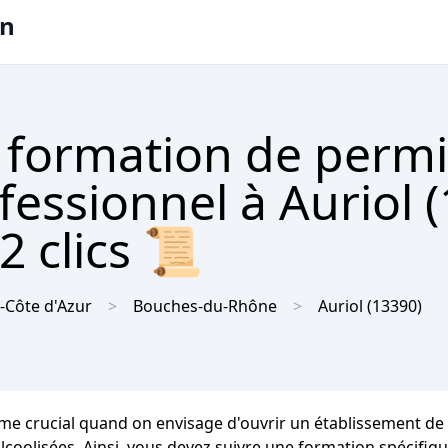
on
 formation de permi
fessionnel à Auriol 
2 clics 📜
-Côte d'Azur
Bouches-du-Rhône
Auriol
(13390)
ésame crucial quand on envisage d'ouvrir un établissement d
alcoolisées. Ainsi, vous devez suivre une formation spécifi