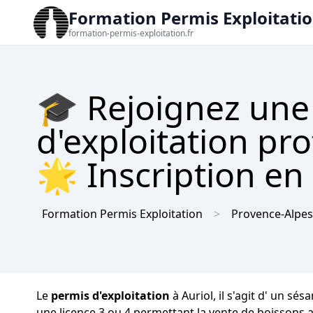
Formation Permis Exploitati
formation-permis-exploitation.fr
🎓 Rejoignez une
d'exploitation pro
🌟 Inscription en 
Formation Permis Exploitation
Provence-Alpes
Le
permis d'exploitation
à Auriol, il s'agit d' un s
une licence 3 ou 4 permettant la vente de boissons 