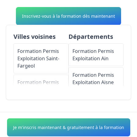
Inscrivez-vous à la formation dès maintenant
Villes voisines
Départements
Formation Permis
Formation Permis
Exploitation
Saint-
Exploitation
Ain
Fargeol
Formation Permis
Formation Permis
Exploitation
Aisne
Exploitation
Terjat
Formation Permis
Formation Permis
Exploitation
Allier
Exploitation
Saint-
Marcel-en-Marcillat
Formation Permis
Je m'inscris maintenant & gratuitement à la formation
Exploitation
Alpes-